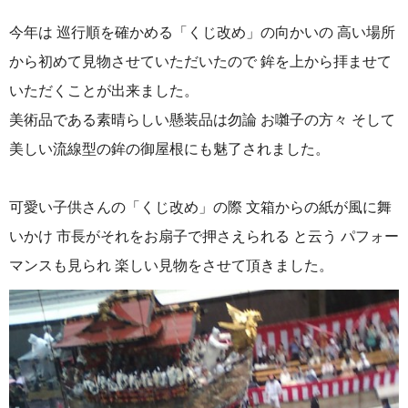
今年は 巡行順を確かめる「くじ改め」の向かいの 高い場所
から初めて見物させていただいたので 鉾を上から拝ませて
いただくことが出来ました。
美術品である素晴らしい懸装品は勿論 お囃子の方々 そして
美しい流線型の鉾の御屋根にも魅了されました。
可愛い子供さんの「くじ改め」の際 文箱からの紙が風に舞
いかけ 市長がそれをお扇子で押さえられる と云う パフォー
マンスも見られ 楽しい見物をさせて頂きました。