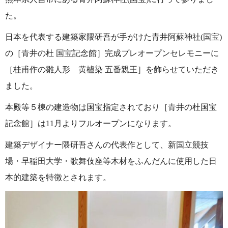
た。
日本を代表する建築家隈研吾が手がけた青井阿蘇神社(国宝)
の［青井の杜 国宝記念館］完成プレオープンセレモニーに
［桂甫作の雛人形 黄櫨染 五番親王］を飾らせていただき
ました。
本殿等５棟の建造物は国宝指定されており［青井の杜国宝
記念館］は11月よりフルオープンになります。
建築デザイナー隈研吾さんの代表作として、新国立競技
場・早稲田大学・歌舞伎座等木材をふんだんに使用した日
本的建築を特徴とされます。