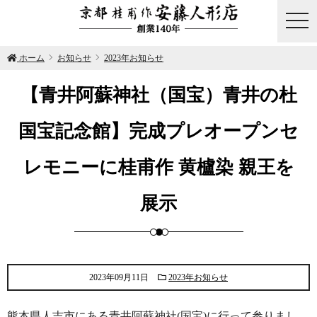
togg
navi
ホーム
お知らせ
2023年お知らせ
【青井阿蘇神社（国宝）青井の杜
国宝記念館】完成プレオープンセ
レモニーに桂甫作 黄櫨染 親王を
展示
2023年09月11日
2023年お知らせ
熊本県人吉市にある青井阿蘇神社(国宝)に行って参りまし