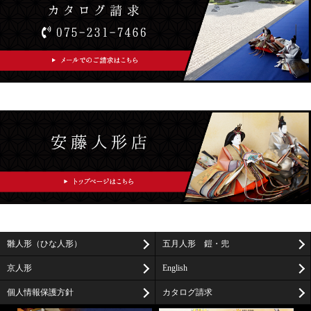
雛人形（ひな人形）
五月人形 鎧・兜
京人形
English
個人情報保護方針
カタログ請求