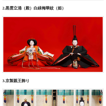
2.黒雲立涌（殿）白緑梅華紋（姫）
3.京製親王飾り