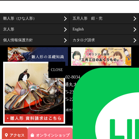
雛人形（ひな人形）
五月人形 鎧・兜
京人形
English
個人情報保護方針
カタログ請求
〒602-8034
京都市上京区油小路通丸太町上る米屋町273-2
TEL075-231-7466
FAX075-221-0583
© 2026
雛人形・京雛・京人形の桂甫作安藤人形店/京都
. All rights reserved.
アクセス
オンラインショップ